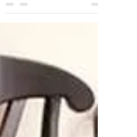
Catalina
Aug 14, 2020
3 min read
El Nacimiento Del Diseño
Moderno En Los Muebles
La historia de los muebles es fascinante. Con ella
podemos analizar la evolución de pensamiento
creativo y el avance en las tecnologías...