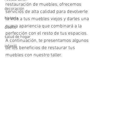
restauración de muebles, ofrecemos 
decoración
servicios de alta calidad para devolverle 
historia
la vida a tus muebles viejos y darles una 
nueva apariencia que combinará a la 
diseño
perfección con el resto de tus espacios. 
salud de hogar
A continuación, te presentamos algunos 
infantil
de los beneficios de restaurar tus 
muebles con nuestro taller.