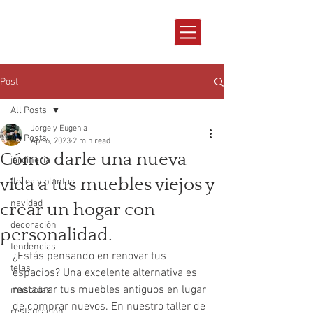
Post
All Posts
Jorge y Eugenia
All Posts
Apr 6, 2023
2 min read
Cómo darle una nueva
jardineria
vida a tus muebles viejos y
flores y plantas
navidad
crear un hogar con
decoración
personalidad.
tendencias
¿Estás pensando en renovar tus 
telas
espacios? Una excelente alternativa es 
restaurar tus muebles antiguos en lugar 
mascotas
de comprar nuevos. En nuestro taller de 
restauración