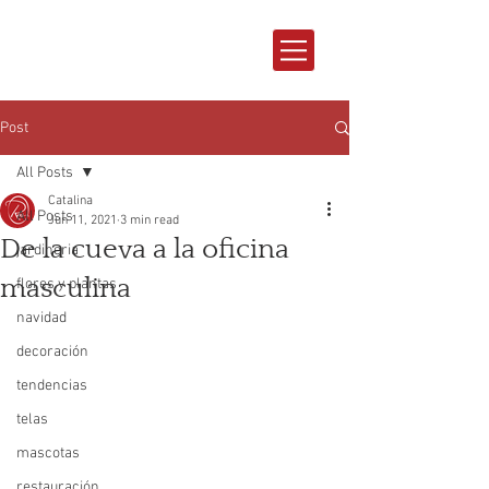
Post
All Posts
Catalina
All Posts
Jun 11, 2021
3 min read
De la cueva a la oficina
jardineria
masculina
flores y plantas
navidad
decoración
tendencias
telas
mascotas
restauración