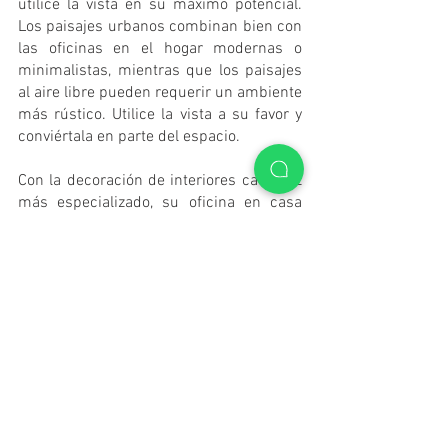
utilice la vista en su máximo potencial. 
Los paisajes urbanos combinan bien con 
las oficinas en el hogar modernas o 
minimalistas, mientras que los paisajes 
al aire libre pueden requerir un ambiente 
más rústico. Utilice la vista a su favor y 
conviértala en parte del espacio.
Con la decoración de interiores cada vez 
más especializado, su oficina en casa 
puede decir mucho más que las 
palabras. Encuentre aquellos objetos 
que se conecten con sus intereses y 
personalícelos en consecuencia para 
tener la oficina ideal. 