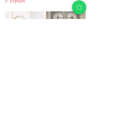
5. Espejos
Dependiendo del tamaño del baño 
podemos escoger el tamaño. Pero como 
regla de oro, un espejo en el baño debe 
ser enmarcado de acuerdo al estilo. Por 
ejemplo, clásico, moderno, vintage o 
rústico.  No hay que tenerle miedo al 
diseño del espejo y más bien 
arriesgarse por algo diferente