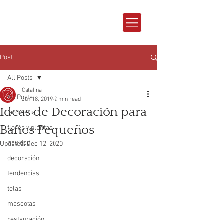
Post
All Posts
Catalina
All Posts
Jun 18, 2019
2 min read
Ideas de Decoración para
jardineria
Baños Pequeños
flores y plantas
navidad
Updated:
Dec 12, 2020
decoración
tendencias
telas
mascotas
restauración