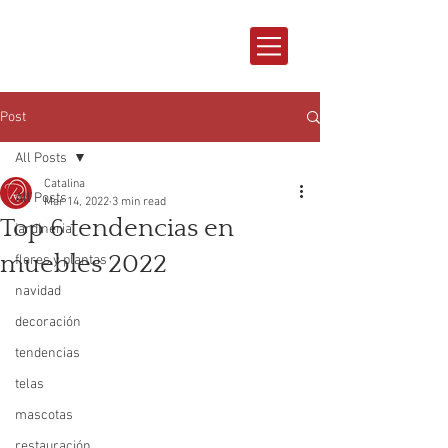
Post
All Posts
Catalina
All Posts
Mar 14, 2022
3 min read
Top 6 tendencias en
jardineria
muebles 2022
flores y plantas
navidad
decoración
tendencias
telas
mascotas
restauración