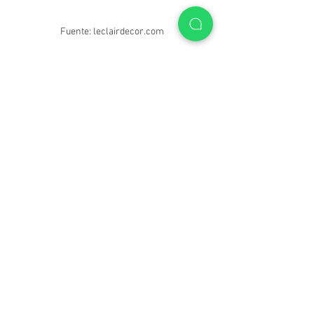
Fuente: leclairdecor.com
No es de extrañarse que el Art Déco esté 
tomando cada año más fuerza. Aunque 
este gusto por las cosas del siglos 
pasado se ha visto ya desde hace 
algunos años con la reintroducción de 
los papeles de colgaduras y las figuras 
geométricas, este año se va a ver aún 
más. Y es que ya estamos viendo como 
los estilos redondos se están tomando 
las vitrinas de los almacenes en 
decoración y cómo las texturas gruesas y 
cálidas están siendo utilizadas en los 
muebles y hasta paredes.