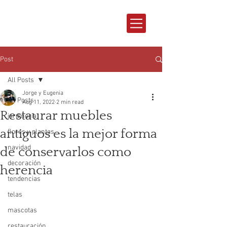
Post
All Posts
Jorge y Eugenia
All Posts
Aug 11, 2022
2 min read
Restaurar muebles
jardineria
antiguos es la mejor forma
flores y plantas
navidad
de conservarlos como
decoración
herencia
tendencias
telas
mascotas
restauración