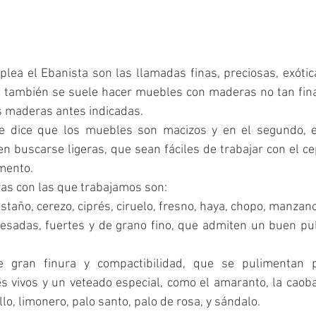
a el Ebanista son las llamadas finas, preciosas, exótica
 también se suele hacer muebles con maderas no tan finas
s maderas antes indicadas.
se dice que los muebles son macizos y en el segundo, e
 buscarse ligeras, que sean fáciles de trabajar con el cep
imento.
as con las que trabajamos son: 
astaño, cerezo, ciprés, ciruelo, fresno, haya, chopo, manzano, 
esadas, fuertes y de grano fino, que admiten un buen pul
e gran finura y compactibilidad, que se pulimentan p
s vivos y un veteado especial, como el amaranto, la caoba
lo, limonero, palo santo, palo de rosa, y sándalo. 