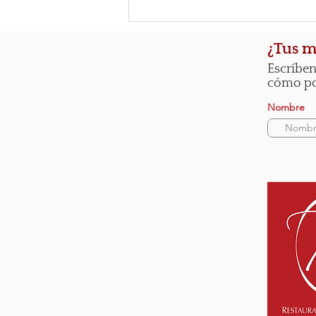
Cómo elegir los mejores
muebles para restaurar: Guía
para principiantes
¿Tus m
Escríben
cómo pod
Nombre