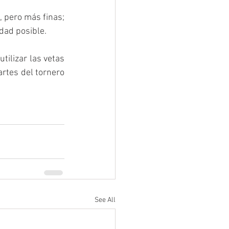
 pero más finas; 
idad posible.
ilizar las vetas 
rtes del tornero 
See All