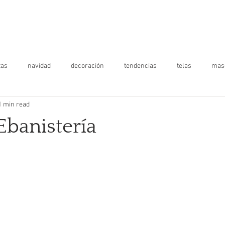
ICIOS
MATERIALES
TRABAJOS
BLOG
NOSOTRO
tas
navidad
decoración
tendencias
telas
mas
1 min read
o
salud de hogar
infantil
Ebanistería