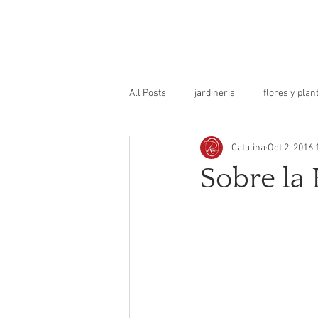
INICIO
SERV
All Posts
jardineria
flores y plan
Catalina
Oct 2, 2016
decoración
historia
diseñ
Sobre la 