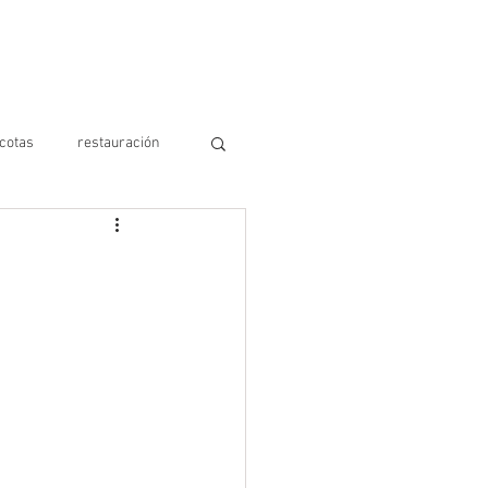
S
AYUDA
CONTÁCTANOS
cotas
restauración