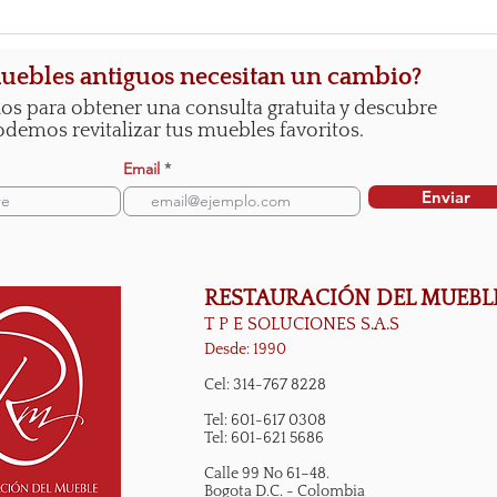
Sillas para EL, cómodas y con
Cómo
diseño
Mueb
Masc
uebles antiguos necesitan un cambio?
os para obtener una consulta gratuita y descubre
emos revitalizar tus muebles favoritos.
Email
Enviar
RESTAURACIÓN DEL MUEBL
T P E SOLUCIONES S.A.S
Desde: 1990
Cel: 314-767 8228
Tel: 601-617 0308
Tel: 601-621 5686
Calle 99 No 61–48.
Bogota D.C. - Colombia