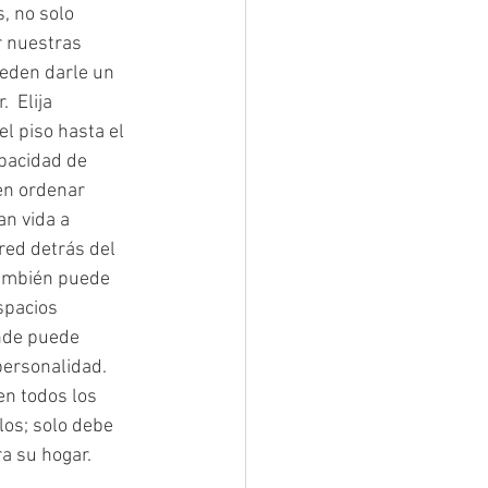
, no solo 
 nuestras 
eden darle un 
  Elija 
l piso hasta el 
pacidad de 
n ordenar 
an vida a 
ed detrás del 
También puede 
spacios 
nde puede 
personalidad. 
en todos los 
los; solo debe 
ra su hogar.