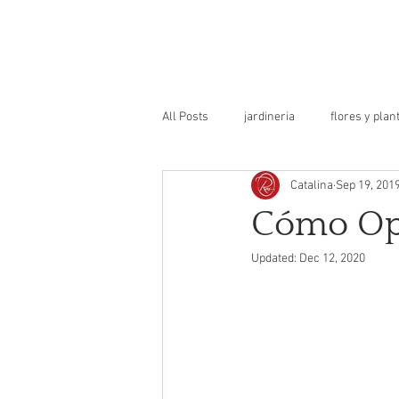
INICIO
SERV
All Posts
jardineria
flores y plan
Catalina
Sep 19, 201
decoración
historia
diseñ
Cómo Opt
Updated:
Dec 12, 2020