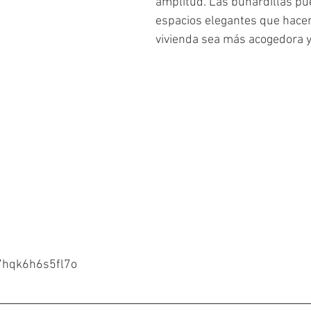
amplitud. Las buhardillas pu
espacios elegantes que hace
vivienda sea más acogedora y 
/a7hqk6h6s5fl7o