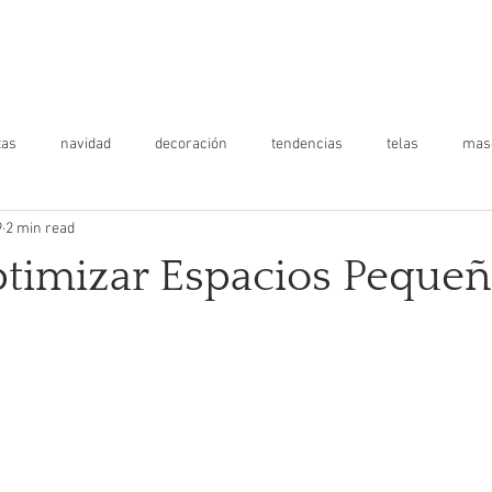
ICIOS
MATERIALES
TRABAJOS
BLOG
NOSOTRO
tas
navidad
decoración
tendencias
telas
mas
9
2 min read
o
salud de hogar
infantil
imizar Espacios Pequeñ