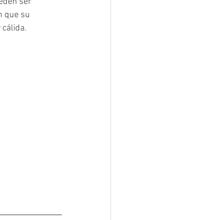
eden ser 
n que su 
cálida.  