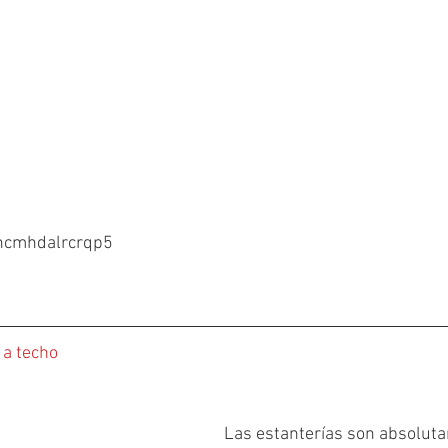
/5ncmhdalrcrqp5
 a techo
Las estanterías son absolut