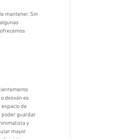
de mantener. Sin 
 algunas 
s ofrecemos 
icientemente 
 o desván es 
 espacio de 
 poder guardar 
inimalista y 
ular mayor 