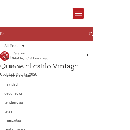
Post
All Posts
Catalina
All Posts
Mar 14, 2018
1 min read
Qué es el estilo Vintage
jardineria
Updated:
Dec 12, 2020
flores y plantas
navidad
decoración
tendencias
telas
mascotas
restauración