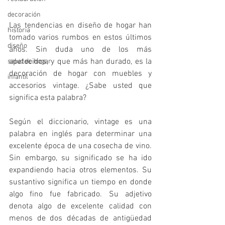
decoración
Las tendencias en diseño de hogar han 
historia
tomado varios rumbos en estos últimos 
diseño
años. Sin duda uno de los más 
apetecidos, y que más han durado, es la 
salud de hogar
decoración de hogar con muebles y 
infantil
accesorios vintage. ¿Sabe usted que 
significa esta palabra?
Según el diccionario, vintage es una 
palabra en inglés para determinar una 
excelente época de una cosecha de vino. 
Sin embargo, su significado se ha ido 
expandiendo hacia otros elementos. Su 
sustantivo significa un tiempo en donde 
algo fino fue fabricado. Su adjetivo 
denota algo de excelente calidad con 
menos de dos décadas de antigüedad 