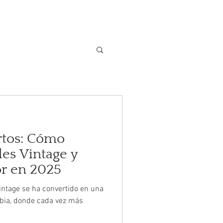
S
AYUDA
CONTÁCTANOS
rtos: Cómo
es Vintage y
or en 2025
intage se ha convertido en una
bia, donde cada vez más