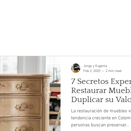
ICIOS
MATERIALES
TRABAJOS
BLOG
NOSOTRO
Jorge y Eugenia
Feb 2, 2025
2 min read
7 Secretos Expe
Restaurar Muebl
Duplicar su Val
La restauración de muebles v
tendencia creciente en Colom
personas buscan preservar...