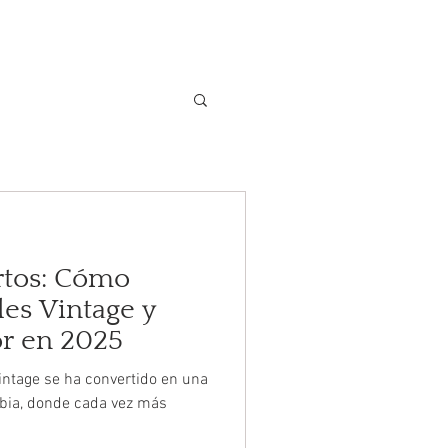
S
AYUDA
CONTÁCTANOS
rtos: Cómo
es Vintage y
or en 2025
intage se ha convertido en una
bia, donde cada vez más