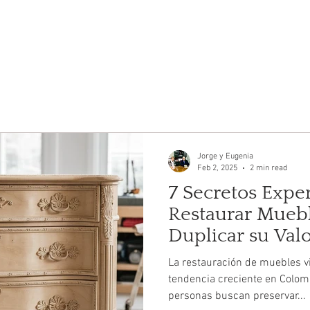
ICIOS
MATERIALES
TRABAJOS
BLOG
NOSOTRO
Jorge y Eugenia
Feb 2, 2025
2 min read
7 Secretos Expe
Restaurar Muebl
Duplicar su Val
La restauración de muebles v
tendencia creciente en Colom
personas buscan preservar...